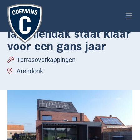
Dit Brustor B250 XL
lamellendak staat klaar
voor een gans jaar
Terrasoverkappingen
Arendonk