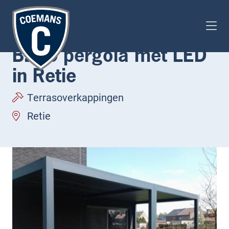
Gekoppelde Brustor
B200 pergola met LED
in Retie
Terrasoverkappingen
Retie