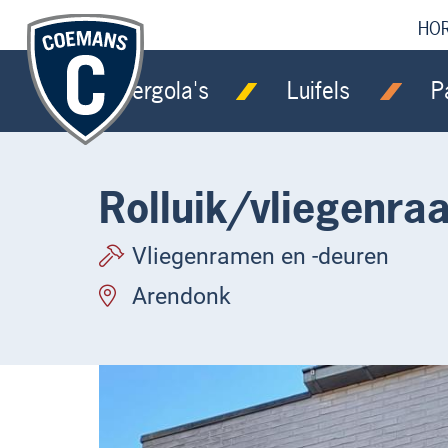
HO
Pergola's
Luifels
P
Rolluik/vliegenr
Vliegenramen en -deuren
Arendonk