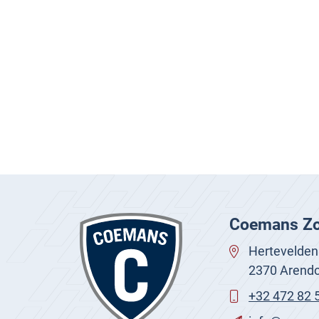
Coemans Zo
Hertevelden
2370 Arend
+32 472 82 