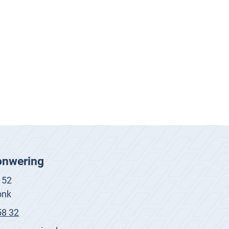
nwering
 52
onk
58 32