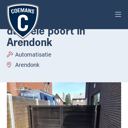
Somfy automatisatie
dubbele poort in
Arendonk
Automatisatie
Arendonk