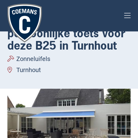
Vakantieblauw als
persoonlijke toets voor
deze B25 in Turnhout
Zonneluifels
Turnhout